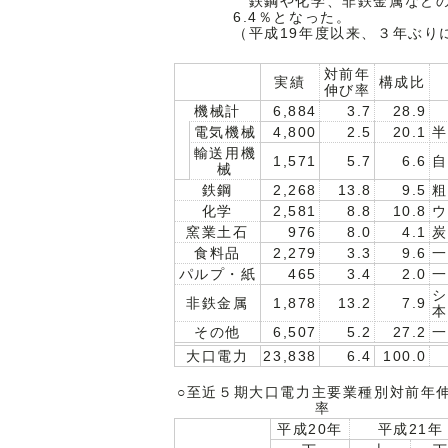
鉄鋼や化学、非鉄金属などの
6.4％となった。
（平成19年度以来、３年ぶり
対前年
実績
構成比
伸び率
機械計
6,884
3.7
28.9
電気機械
4,800
2.5
20.1
半
輸送用機
1,571
5.7
6.6
自
械
鉄鋼
2,268
13.8
9.5
粗
化学
2,581
8.8
10.8
ウ
窯業土石
976
8.0
4.1
炭
食料品
2,279
3.3
9.6
一
パルプ・紙
465
3.4
2.0
一
シ
非鉄金属
1,878
13.2
7.9
本
その他
6,507
5.2
27.2
一
大口電力
23,838
6.4
100.0
○至近５期大口電力主要業種別対前年
率
平成20年
平成21年