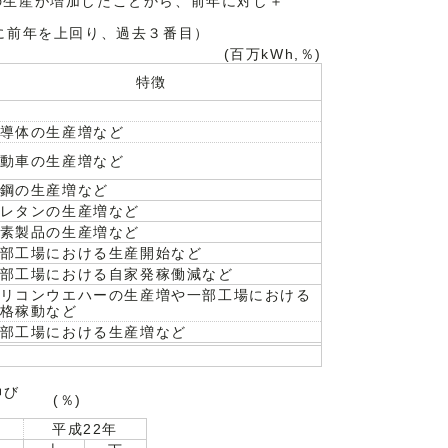
生産が増加したことから、前年に対し＋
に前年を上回り、過去３番目）
(百万kWh,％)
特徴
導体の生産増など
動車の生産増など
鋼の生産増など
レタンの生産増など
素製品の生産増など
部工場における生産開始など
部工場における自家発稼働減など
リコンウエハーの生産増や一部工場における
格稼動など
部工場における生産増など
伸び
(％)
平成22年