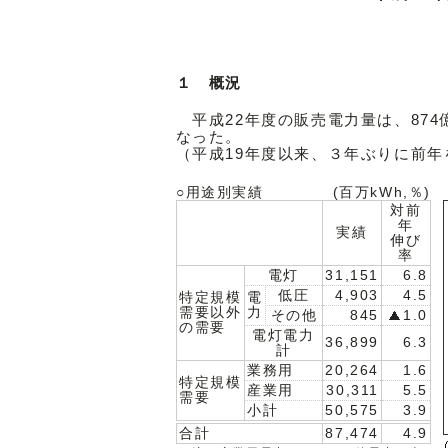
１ 概況
平成22年度の販売電力量は、874億
なった。
（平成19年度以来、３年ぶりに前
○用途別実績
(百万kWh,％)
対前
年
実績
伸び
率
電灯
31,151
6.8
低圧
4,903
4.5
特定規模
電
需要以外
力
その他
845
1.0
の需要
電灯電力
36,899
6.3
計
業務用
20,264
1.6
特定規模
産業用
30,311
5.5
需要
小計
50,575
3.9
合計
87,474
4.9