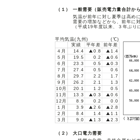
（１）
一般需要（販売電力量合計か
気温が前年に対し夏季は高め
需要の増加などから、前年に対
（平成19年度以来、３年ぶり
平均気温(九州)
(℃)
実績
平年差
前年差
４月
14.4
0.8
1.4
５月
19.5
0.2
0.6
６月
23.3
0.5
0.3
７月
27.4
0.5
0.6
８月
29.7
2.2
1.7
９月
26.2
2.1
1.3
10月
20.1
1.2
0.5
11月
13.3
0.3
0.6
12月
8.9
0.2
0.0
１月
3.9
2.6
2.8
２月
8.4
1.4
1.1
３月
9.0
1.3
2.3
（２）
大口電力需要