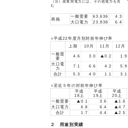
（注）産業用電力には、その他電力を含
む
一般需要
63,636
4.3
再掲
大口電力
23,838
6.4
○平成22年度月別対前年伸び率
上期
10月
11月
12月
一般需
4.6
3.0
0.2
1.9
要
大口電
7.1
6.6
4.2
5.9
力
合計
5.3
4.0
1.1
3.1
○至近５年の対前年伸び率
平成
平成
平成
18上
19上
20上
一般需要
0.1
3.6
1.6
大口電力
6.8
6.4
4.7
合計
1.7
4.4
2.5
２ 用途別実績