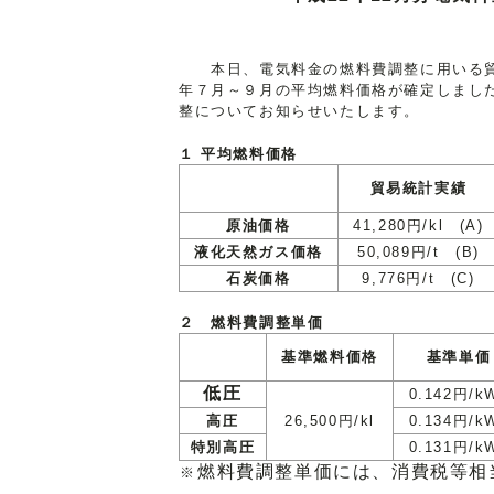
本日、電気料金の燃料費調整に用いる貿
年７月～９月の平均燃料価格が確定しました
整についてお知らせいたします。
１ 平均燃料価格
貿易統計実績
原油価格
41,280円/kl (A)
液化天然ガス価格
50,089円/t (B)
石炭価格
9,776円/t (C)
２ 燃料費調整単価
基準燃料価格
基準単価
低圧
0.142円/k
高圧
26,500円/kl
0.134円/k
特別高圧
0.131円/k
燃料費調整単価には、消費税等相
※