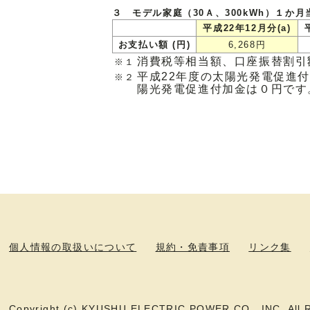
３ モデル家庭（30Ａ、300kWh）１か
平成22年12月分(a)
お支払い額 (円)
6,268円
消費税等相当額、口座振替割引
※１
平成22年度の太陽光発電促進付加
※２
陽光発電促進付加金は０円です
個人情報の取扱いについて
規約・免責事項
リンク集
Copyright (c) KYUSHU ELECTRIC POWER CO., INC. All R