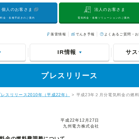
個人のお客さま
法人のお客さま
気料金・各種手続きのご案内
電気料金・各種ソリューションのご案内
落雷情報
でんき予報
よくあるご質問・お
IR情報
サス
プレスリリース
プレスリリース2010年（平成22年）
> 平成23年２月分電気料金の燃
平成22年12月27日
九州電力株式会社
気料金の燃料費調整について