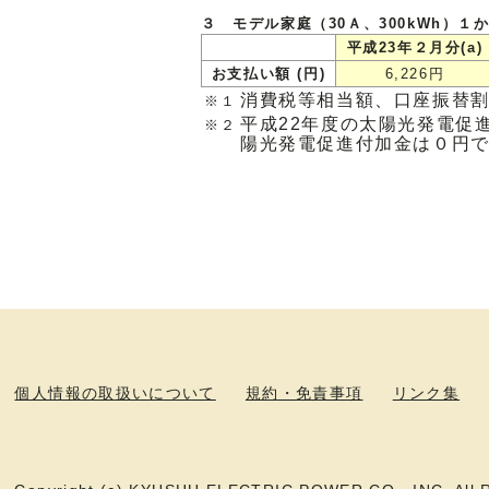
３ モデル家庭（30Ａ、300kWh）１
平成23年２月分(a)
お支払い額 (円)
6,226円
消費税等相当額、口座振替
※１
平成22年度の太陽光発電促進
※２
陽光発電促進付加金は０円
個人情報の取扱いについて
規約・免責事項
リンク集