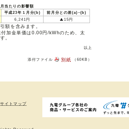
か月当たりの影響額
平成23年１月分(b)
前月分との差(a)
(b)
6,241円
15円
割引額を含みます。
付加金単価は0.00円/kWhのため、太
です。
以上
添付ファイル
別紙
（60KB）
サイトマップ