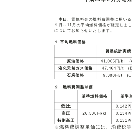
本日、電気料金の燃料費調整に用いる
９月～11月の平均燃料価格が確定しま
についてお知らせいたします。
１ 平均燃料価格
貿易統計実績
原油価格
41,065円/kl (
液化天然ガス価格
47,464円/t (
石炭価格
9,388円/t (C
２ 燃料費調整単価
基準燃料価格
基準
低圧
0.142円
高圧
26,500円/kl
0.134円
特別高圧
0.131円
燃料費調整単価には、消費税等
※