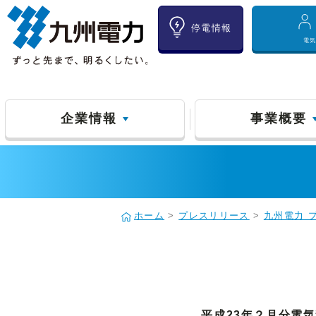
停電情報
電
企業情報
事業概要
ホーム
>
プレスリリース
>
九州電力 
平成23年２月分電