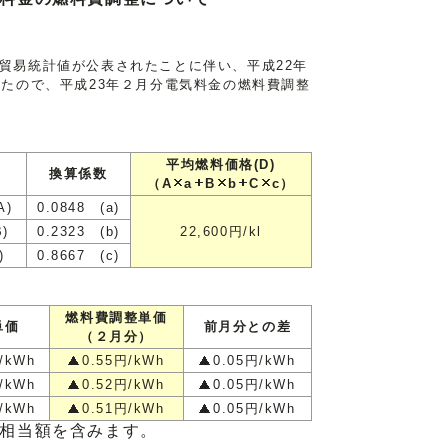
貿易統計値が公表されたことに伴い、平成22年
したので、平成23年２月分電気料金の燃料費調整
平均燃料価格(D)
換算係数
（A
a
B
b
C
c）
A)
0.0848 (a)
B)
0.2323 (b)
22,600円/kl
)
0.8667 (c)
燃料費調整単価
単価
前月分との差
（２月分）
/kWh
0.55円/kWh
0.05円/kWh
/kWh
0.52円/kWh
0.05円/kWh
/kWh
0.51円/kWh
0.05円/kWh
相当額を含みます。