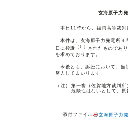
玄海原子力発
本日11時から、福岡高等裁判
本件は、玄海原子力発電所３号
（注）
日に控訴
されたものであり
を求めております。
今後とも、訴訟において、当社
努力してまいります。
（注）
第一審（佐賀地方裁判所
危険性はないとして、原
添付ファイル
玄海原子力