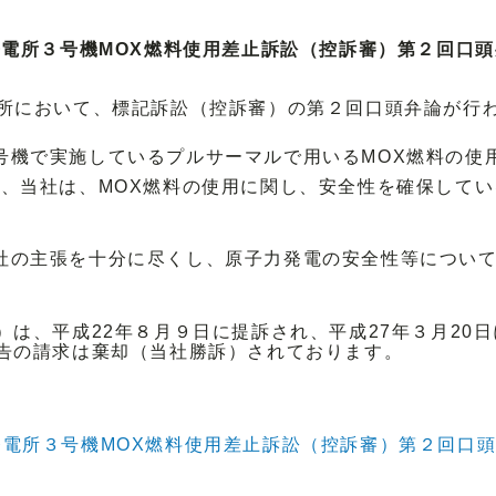
電所３号機MOX燃料使用差止訴訟（控訴審）第２回口
所において、標記訴訟（控訴審）の第２回口頭弁論が行
機で実施しているプルサーマルで用いるMOX燃料の使用
、当社は、MOX燃料の使用に関し、安全性を確保して
の主張を十分に尽くし、原子力発電の安全性等について
）は、平成22年８月９日に提訴され、平成27年３月20
告の請求は棄却（当社勝訴）されております。
発電所３号機MOX燃料使用差止訴訟（控訴審）第２回口