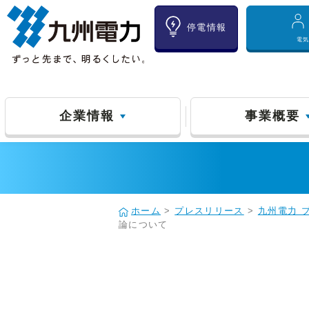
停電情報
電
企業情報
事業概要
ホーム
>
プレスリリース
>
九州電力 
論について