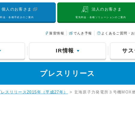
個人のお客さま
法人のお客さま
気料金・各種手続きのご案内
電気料金・各種ソリューションのご案内
落雷情報
でんき予報
よくあるご質問・お
IR情報
サス
プレスリリース
プレスリリース2015年（平成27年）
> 玄海原子力発電所３号機MOX