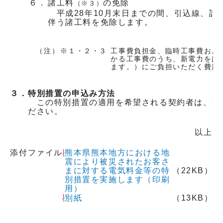
６．
諸工料
の免除
（※３）
平成28年10月末日までの間、引込線、計
伴う諸工料を免除します。
（注）
※１・２・３
工事費負担金、臨時工事費およ
かる工事費のうち、新電力をは
ます。）にご負担いただく費用
３．
特別措置の申込み方法
この特別措置の適用を希望される契約者は、当
ださい。
以上
添付ファイル
熊本県熊本地方における地
震により被災されたお客さ
まに対する電気料金等の特
（22KB）
別措置を実施します（印刷
用）
別紙
（13KB）