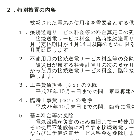
２．
特別措置の内容
被災された電気の使用者を需要者とする供給
１．
接続送電サービス料金等の料金算定日の延
接続送電サービス料金、臨時接続送電サー
月（支払期日が４月14日以降のものに限る
月間延長します。
２．
不使用月の接続送電サービス料金等の免除
被災日が属する料金計算月の次の６か月間
かった月の接続送電サービス料金、臨時接
除します。
３．
工事費負担金
の免除
（※１）
平成28年10月末日までの間、家屋再建の
４．
臨時工事費
の免除
（※２）
平成28年10月末日までの間、臨時に電気
５．
基本料金等の免除
電気設備が災害のため復旧まで一時使用不能
その使用不能設備に相当する接続送電サー
ならびに予備送電サービス料金を免除しま