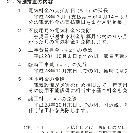
２．
特別措置の内容
１．
電気料金の支払期日
の延長
（※１）
平成28年３月（支払期日が４月14日以降
分の電気料金の支払期日を１か月間延長し
２．
不使用月の電気料金の免除
被災日が属する料金計算月の次の６か月間
かった月の電気料金を免除します。
３．
工事費負担金
の免除
（※２）
平成28年10月末日までの間、家屋再建の
４．
臨時工事費
の免除
（※３）
平成28年10月末日までの間、臨時に電気
５．
基本料金の免除
電気設備が災害のため復旧まで一時使用不能
その使用不能設備に相当する基本料金を免
６．
諸工料
の免除
（※４）
平成28年10月末日までの間、引込線、計
伴う諸工料を免除します。
（注）
※１
支払期日とは、検針日の翌日か
※２・３・４
工事費負担金、臨時工事費およ