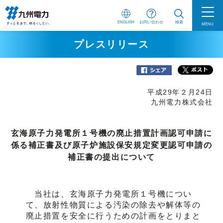
ENGLISH
お問い合わせ
検索
MENU
プレスリリース
平成29年２月24日
九州電力株式会社
玄海原子力発電所１号機の廃止措置計画認可申請に
係る補正書及び原子炉施設保安規定変更認可申請の
補正書の提出について
当社は、玄海原子力発電所１号機につい
て、放射性物質による汚染の除去や解体等の
廃止措置を安全に行うための計画をとりまと