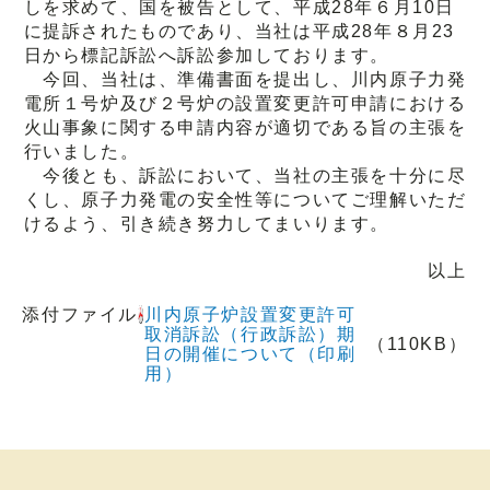
しを求めて、国を被告として、平成28年６月10日
に提訴されたものであり、当社は平成28年８月23
日から標記訴訟へ訴訟参加しております。
今回、当社は、準備書面を提出し、川内原子力発
電所１号炉及び２号炉の設置変更許可申請における
火山事象に関する申請内容が適切である旨の主張を
行いました。
今後とも、訴訟において、当社の主張を十分に尽
くし、原子力発電の安全性等についてご理解いただ
けるよう、引き続き努力してまいります。
以上
添付ファイル
川内原子炉設置変更許可
取消訴訟（行政訴訟）期
（110KB）
日の開催について（印刷
用）