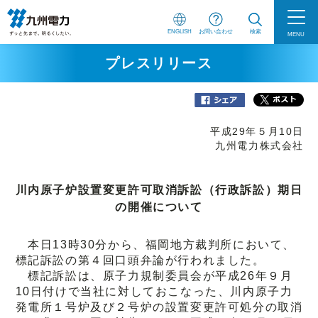
ENGLISH
お問い合わせ
検索
MENU
プレスリリース
平成29年５月10日
九州電力株式会社
川内原子炉設置変更許可取消訴訟（行政訴訟）期日
の開催について
本日13時30分から、福岡地方裁判所において、
標記訴訟の第４回口頭弁論が行われました。
標記訴訟は、原子力規制委員会が平成26年９月
10日付けで当社に対しておこなった、川内原子力
発電所１号炉及び２号炉の設置変更許可処分の取消