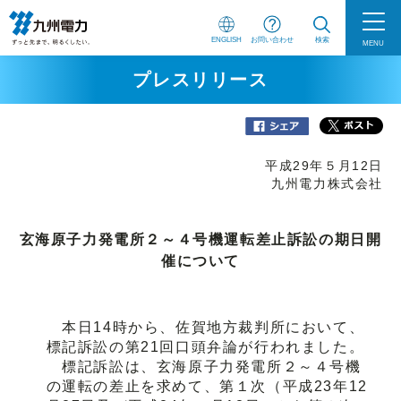
ENGLISH
お問い合わせ
検索
MENU
プレスリリース
平成29年５月12日
九州電力株式会社
玄海原子力発電所２～４号機運転差止訴訟の期日開
催について
本日14時から、佐賀地方裁判所において、
標記訴訟の第21回口頭弁論が行われました。
標記訴訟は、玄海原子力発電所２～４号機
の運転の差止を求めて、第１次（平成23年12