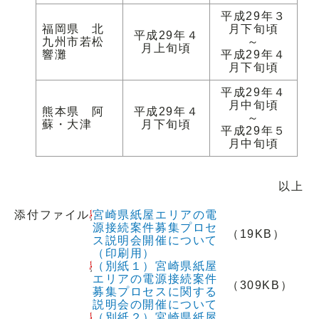
平成29年３
福岡県 北
月下旬頃
平成29年４
九州市若松
～
月上旬頃
響灘
平成29年４
月下旬頃
平成29年４
月中旬頃
熊本県 阿
平成29年４
～
蘇・大津
月下旬頃
平成29年５
月中旬頃
以上
添付ファイル
宮崎県紙屋エリアの電
源接続案件募集プロセ
（19KB）
ス説明会開催について
（印刷用）
（別紙１）宮崎県紙屋
エリアの電源接続案件
（309KB）
募集プロセスに関する
説明会の開催について
（別紙２）宮崎県紙屋