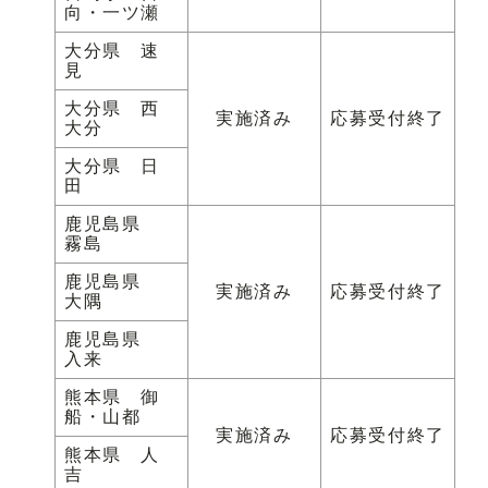
向・一ツ瀬
大分県 速
見
大分県 西
実施済み
応募受付終了
大分
大分県 日
田
鹿児島県
霧島
鹿児島県
実施済み
応募受付終了
大隅
鹿児島県
入来
熊本県 御
船・山都
実施済み
応募受付終了
熊本県 人
吉