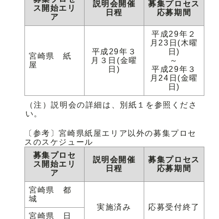
説明会開催
募集プロセス
ス開始エリ
日程
応募期間
ア
平成29年２
月23日(木曜
平成29年３
日)
宮崎県 紙
月３日(金曜
～
屋
日)
平成29年３
月24日(金曜
日)
（注）説明会の詳細は、別紙１を参照くださ
い。
〔参考〕宮崎県紙屋エリア以外の募集プロセ
スのスケジュール
募集プロセ
説明会開催
募集プロセス
ス開始エリ
日程
応募期間
ア
宮崎県 都
城
実施済み
応募受付終了
宮崎県 日