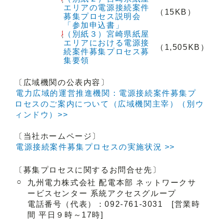
エリアの電源接続案件
（15KB）
募集プロセス説明会
「参加申込書」
（別紙３）宮崎県紙屋
エリアにおける電源接
（1,505KB）
続案件募集プロセス募
集要領
〔広域機関の公表内容〕
電力広域的運営推進機関：電源接続案件募集プ
ロセスのご案内について（広域機関主宰）（別ウ
ィンドウ）>>
〔当社ホームページ〕
電源接続案件募集プロセスの実施状況 >>
〔募集プロセスに関するお問合せ先〕
○
九州電力株式会社 配電本部 ネットワークサ
ービスセンター 系統アクセスグループ
電話番号（代表）：092-761-3031 [営業時
間 平日９時～17時]