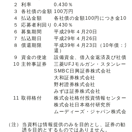
２
利率
0.430％
３
各社債の金額
100万円
４
払込金額
各社債の金額100円につき金100
５
応募者利回り
0.430％
６
募集期間
平成29年４月20日
７
払込期日
平成29年４月26日
８
償還期限
平成39年４月23日（10年債：
還）
９
資金の使途
設備資金、借入金返済及び社債償
10
主幹事証券
三菱UFJモルガン・スタンレー
SMBC日興証券株式会社
大和証券株式会社
野村證券株式会社
みずほ証券株式会社
11
取得格付
株式会社格付投資情報センター
株式会社日本格付研究所
ムーディーズ・ジャパン株式会社
（注）
当資料は情報提供のみを目的とし、証券の勧
誘を目的とするものではありません。