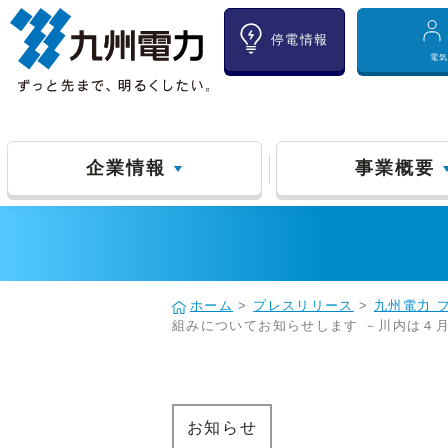
停電情報
電
企業情報
事業概要
ホーム
>
プレスリリース
>
九州電力 
組みについてお知らせします －川内は４
お知らせ