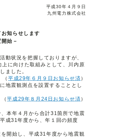
平成30年４月９日
九州電力株式会社
てお知らせします
置開始－
活動状況を把握しておりますが、
向上に向けた取組みとして、川内原
しました。
（
平成29年６月９日お知らせ済
）
に地震観測点を設置することとし
（
平成29年８月24日お知らせ済
）
、本年４月から合計31箇所で地震
平成31年度から、年１回の頻度
を開始し、平成31年度から地震観