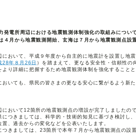
力発電所周辺における地震観測体制強化の取組みについ
は４月から地震観測開始、玄海は７月から地震観測点設
において、平成９年度から自主的に地震計を設置し地震
成28年８月26日
）を踏まえて、更なる安全性・信頼性の
をより詳細に把握するため地震観測体制を強化することと
おいても、県民の皆さまの更なる安心に繋がるよう新た
において12箇所の地震観測点の増設が完了しましたので
果につきましては、科学的・技術的知見に基づき検討し、
位置、過去からの変化などを公表いたします。
つきましては、23箇所で本年７月から地震観測点の設置