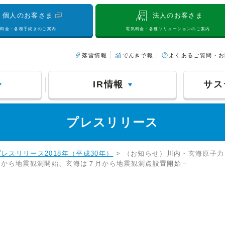
個人のお客さま
法人のお客さま
気料金・各種手続きのご案内
電気料金・各種ソリューションのご案内
落雷情報
でんき予報
よくあるご質問・お
IR情報
サス
プレスリリース
プレスリリース2018年（平成30年）
> （お知らせ）川内・玄海原子
月から地震観測開始、玄海は７月から地震観測点設置開始－