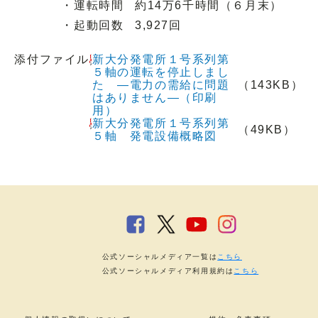
・
運転時間
約14万6千時間（６月末）
・
起動回数
3,927回
添付ファイル
新大分発電所１号系列第
５軸の運転を停止しまし
た ―電力の需給に問題
（143KB）
はありません―（印刷
用）
新大分発電所１号系列第
（49KB）
５軸 発電設備概略図
公式ソーシャルメディア一覧は
こちら
公式ソーシャルメディア利用規約は
こちら