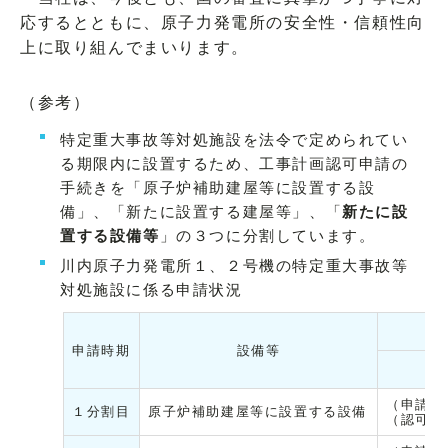
応するとともに、原子力発電所の安全性・信頼性向
上に取り組んでまいります。
（参考）
特定重大事故等対処施設を法令で定められてい
る期限内に設置するため、工事計画認可申請の
手続きを「原子炉補助建屋等に設置する設
備」、「新たに設置する建屋等」、「
新たに設
置する設備等
」の３つに分割しています。
川内原子力発電所１、２号機の特定重大事故等
対処施設に係る申請状況
申請時期
設備等
（申請）
１分割目
原子炉補助建屋等に設置する設備
（認可）