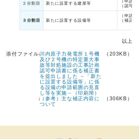
（申請）
２分割目
新たに設置する建屋等
（認可）
（申請）
３分割目
新たに設置する設備等
（補正）平
平成3
以上
添付ファイル
川内原子力発電所１号機
（203KB）
及び２号機の特定重大事
故等対処施設の工事計画
認可申請書に係る補正書
を提出しました －「新た
に設置する設備等」に係
る設備の申請範囲の見直
し等を実施－（印刷用）
（参考）主な補正内容に
（306KB）
ついて