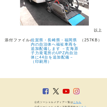
以上
添付ファイル
佐賀県・長崎県・福岡県
（257KB）
内の自治体へ福祉車両を
追加配備します －玄海原
子力発電所のUPZ内自治
体に44台を追加配備－
（印刷用）
公式ソーシャルメディア一覧は
こちら
公式ソーシャルメディア利用規約は
こちら