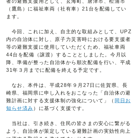
者の避難支援用として、玄海町、唐津市、松浦市
（鷹島）に福祉車両（社有車）21台を配備してい
ます。
今回、これに加え、自主的な取組みとして、UPZ
内の自治体に対し、原子力災害時における要支援者
等の避難支援に使用していただくため、福祉車両
44台を配備（譲渡）することとしました。今月以
降、準備が整った自治体から順次配備を行い、平成
31年３月までに配備を終える予定です。
なお、本件は、平成28年９月27日に佐賀県、長
崎県、福岡県に申し入れをおこなった「自治体の避
難計画に対する支援体制の強化について」（
同日お
知らせ済み
）に基づく支援です。
当社は、引き続き、住民の皆さまの安心に繋がる
よう、自治体が策定している避難計画の実効性向上