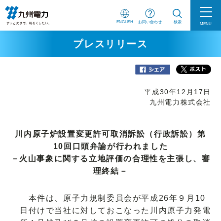
ENGLISH
お問い合わせ
検索
MENU
プレスリリース
平成30年12月17日
九州電力株式会社
川内原子炉設置変更許可取消訴訟（行政訴訟）第
10回口頭弁論が行われました
－火山事象に関する立地評価の合理性を主張し、審
理終結－
本件は、原子力規制委員会が平成26年９月10
日付けで当社に対しておこなった川内原子力発電