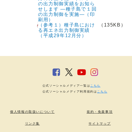
の出力制御実績をお知ら
せします ―種子島で１回
の出力制御を実施―（印
刷用）
（参考１）種子島におけ
（135KB）
る再エネ出力制御実績
（平成29年12月分）
公式ソーシャルメディア一覧は
こちら
公式ソーシャルメディア利用規約は
こちら
個人情報の取扱いについて
規約・免責事項
リンク集
サイトマップ