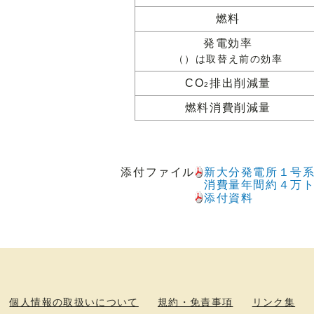
燃料
発電効率
（）は取替え前の効率
CO
排出削減量
2
燃料消費削減量
添付ファイル
新大分発電所１号系
消費量年間約４万
添付資料
個人情報の取扱いについて
規約・免責事項
リンク集