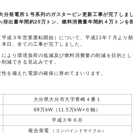
大分発電所１号系列のガスタービン更新工事が完了しま
O
排出量年間約20万トン、燃料消費量年間約４万トンを
2
平成３年営業運転開始）について、平成21年７月より
、本日、全ての工事が完了しました。
により環境負荷の低減及び燃料消費量の削減を目的とし
ン削減できる見込みです。
性を備えた電源の確保に努めてまいります。
大分県大分市大字青崎４番１
69万kW（11.5万kW×６軸）
平成３年６月
複合発電
（コンバインドサイクル）