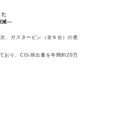
した
削減―
順次、ガスタービン（全６台）の更
ており、CO
排出量を年間約20万
2