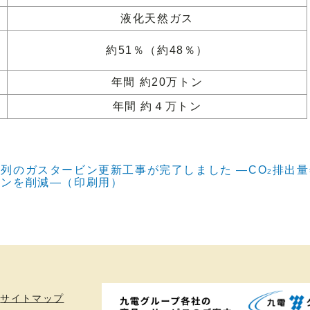
液化天然ガス
約51％（約48％）
年間 約20万トン
年間 約４万トン
列のガスタービン更新工事が完了しました ―CO
排出量
2
トンを削減―（印刷用）
サイトマップ