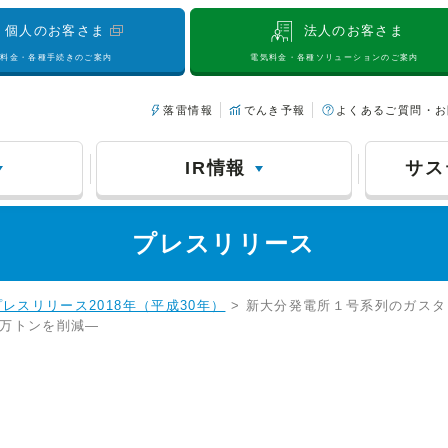
個人のお客さま
法人のお客さま
気料金・各種手続きのご案内
電気料金・各種ソリューションのご案内
落雷情報
でんき予報
よくあるご質問・お
IR情報
サス
プレスリリース
プレスリリース2018年（平成30年）
> 新大分発電所１号系列のガスタ
４万トンを削減―