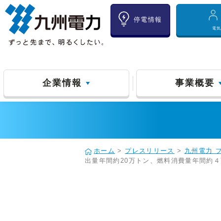
停電情報
電
企業情報
事業概要
ホーム
>
プレスリリース
>
九州電力 
出量年間約20万トン、燃料消費量年間約