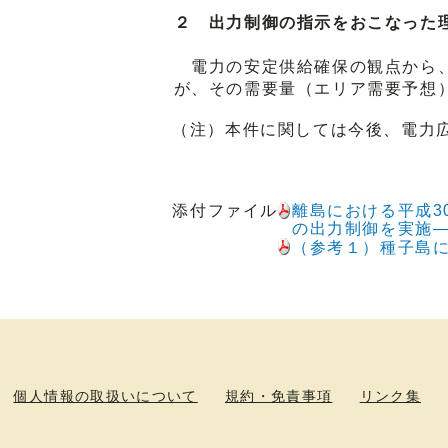
２ 出力制御の指示をおこなった
電力の安定供給確保の観点から、
が、その需要量（エリア需要予想
（注）
本件に関しては今後、電力
添付ファイル
離島における平成3
の出力制御を実施
（参考１）種子島に
個人情報の取扱いについて
規約・免責事項
リンク集