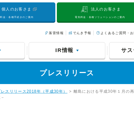
個人のお客さま
法人のお客さま
気料金・各種手続きのご案内
電気料金・各種ソリューションのご案内
落雷情報
でんき予報
よくあるご質問・お
IR情報
サス
プレスリリース
プレスリリース2018年（平成30年）
> 離島における平成30年１月の
施－