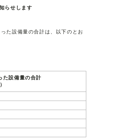
お知らせします
なった設備量の合計は、以下のとお
った設備量の合計
W）