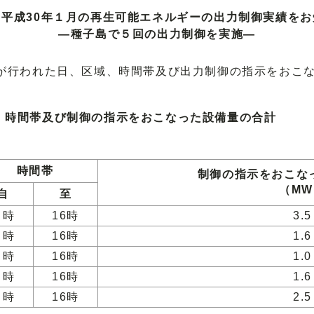
平成30年１月の再生可能エネルギーの出力制御実績を
―種子島で５回の出力制御を実施―
が行われた日、区域、時間帯及び出力制御の指示をおこ
、時間帯及び制御の指示をおこなった設備量の合計
時間帯
制御の指示をおこな
（M
自
至
９時
16時
3.5
９時
16時
1.6
９時
16時
1.0
９時
16時
1.6
９時
16時
2.5