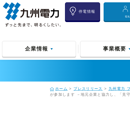
停電情報
電
企業情報
事業概要
ホーム
>
プレスリリース
>
九州電力 
が参加します －地元企業と協力し、「見