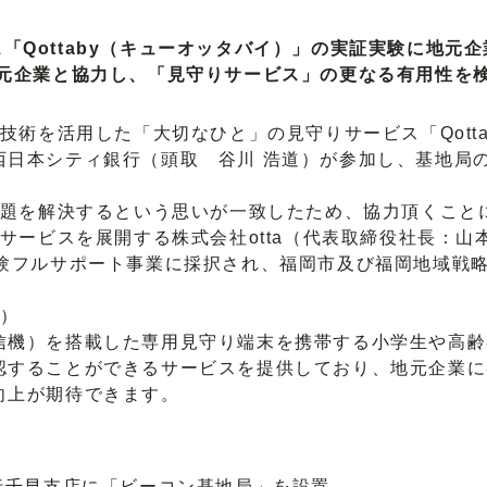
「Qottaby（キューオッタバイ）」の実証実験に地元
元企業と協力し、「見守りサービス」の更なる有用性を
技術を活用した「大切なひと」の見守りサービス「Qott
西日本シティ銀行（頭取 谷川 浩道）が参加し、基地局
課題を解決するという思いが一致したため、協力頂くこと
ービスを展開する株式会社otta（代表取締役社長：山本
実験フルサポート事業に採択され、福岡市及び福岡地域戦
み
）
機）を搭載した専用見守り端末を携帯する小学生や高齢
認することができるサービスを提供しており、地元企業に
向上が期待できます。
行千早支店に「ビーコン基地局」を設置