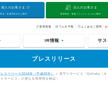
個人のお客さま
法人のお客さま
気料金・各種手続きのご案内
電気料金・各種ソリューションのご案内
落雷情報
でんき予報
よくあるご質問・お
IR情報
サス
プレスリリース
プレスリリース2018年（平成30年）
> 見守りサービス「Qottaby
守りサービス」の更なる有用性を検証－