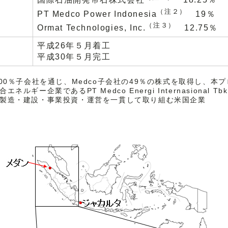
国際石油開発帝石株式会社
18.25％
）
（注２）
PT Medco Power Indonesia
19％
（注３）
Ormat Technologies, Inc.
12.75％
平成26年５月着工
平成30年５月完工
00％子会社を通じ、Medco子会社の49％の株式を取得し、本
ギー企業であるPT Medco Energi Internasional
製造・建設・事業投資・運営を一貫して取り組む米国企業