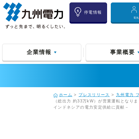
停電情報
電
企業情報
事業概要
ホーム
>
プレスリリース
>
九州電力 
（総出力 約33万kW）が営業運転となり
インドネシアの電力安定供給に貢献－