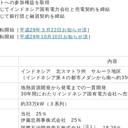
トへの参加権益を取得
じてインドネシア国有電力会社と売電契約を締結
じて銀行団と融資契約を締結
転開始［
平成29年３月22日お知らせ済
］
転開始［
平成29年10月10日お知らせ済
］
内容
インドネシア 北スマトラ州 サルーラ地区
（インドネシア第４の都市メダンから南へ約35
地熱資源開発から発電までの一貫開発
30年間にわたりインドネシア国有電力会社へ売
約33万kW（３系列）
当社 25％
伊藤忠商事株式会社 25％
（注１）