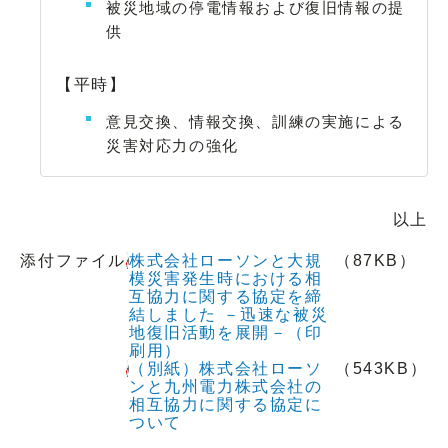
被災地域の停電情報および復旧情報の提
供
【平時】
意見交換、情報交換、訓練の実施による
災害対応力の強化
以上
添付ファイル
株式会社ローソンと大規
（87KB）
模災害発生時における相
互協力に関する協定を締
結しました －迅速な被災
地復旧活動を展開－（印
刷用）
（別紙）株式会社ローソ
（543KB）
ンと九州電力株式会社の
相互協力に関する協定に
ついて