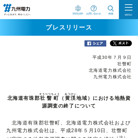
ENGLISH
お問い合わせ
検索
MENU
プレスリリース
平成30年７月９日
壮瞥町
北海道電力株式会社
九州電力株式会社
そうべつちょう
おうけい
北海道有珠郡
壮瞥町
（
黄渓
地域）における地熱資
源調査の終了について
北海道有珠郡壮瞥町、北海道電力株式会社および
九州電力株式会社は、平成28年５月10日、壮瞥町
（注）