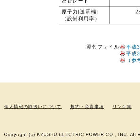
為替レート
原子力[送電端]
2
（設備利用率）
添付ファイル
平成
平成
（参
個人情報の取扱いについて
規約・免責事項
リンク集
Copyright (c) KYUSHU ELECTRIC POWER CO., INC. All R