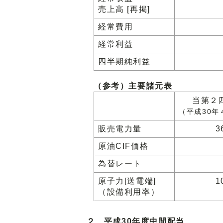
売上高 [再掲]
経常費用
経常利益
四半期純利益
（参考）主要諸元表
当第２
（平成30年
販売電力量
3
原油CIF価格
為替レート
原子力[送電端]
1
（設備利用率）
２ 平成30年度中間配当