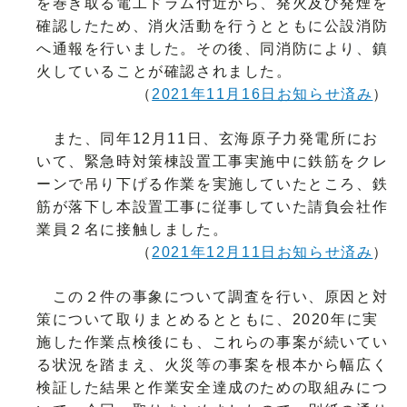
を巻き取る電工ドラム付近から、発火及び発煙を
確認したため、消火活動を行うとともに公設消防
へ通報を行いました。その後、同消防により、鎮
火していることが確認されました。
（
2021年11月16日お知らせ済み
）
また、同年12月11日、玄海原子力発電所にお
いて、緊急時対策棟設置工事実施中に鉄筋をクレ
ーンで吊り下げる作業を実施していたところ、鉄
筋が落下し本設置工事に従事していた請負会社作
業員２名に接触しました。
（
2021年12月11日お知らせ済み
）
この２件の事象について調査を行い、原因と対
策について取りまとめるとともに、2020年に実
施した作業点検後にも、これらの事案が続いてい
る状況を踏まえ、火災等の事案を根本から幅広く
検証した結果と作業安全達成のための取組みにつ