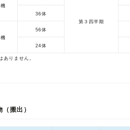
号機
36体
第３四半期
56体
号機
24体
はありません。
物（搬出）