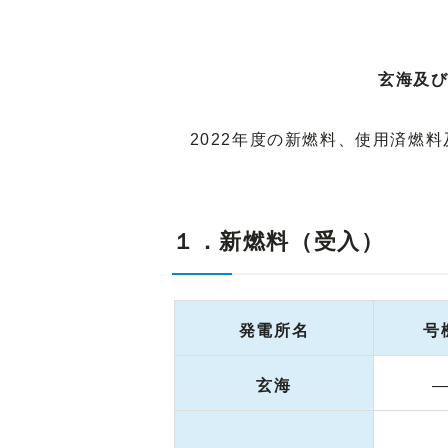
玄海及び
2022年度の新燃料、使用済燃
１．新燃料（受入）
発電所名
号
玄海