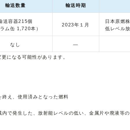
輸送数量
輸送時期
輸送容器215個
日本原燃
2023年１月
ラム缶 1,720本）
低レベル
なし
―
変更になる可能性があります。
終え、使用済みとなった燃料
内で発生した、放射能レベルの低い、金属片や廃液等の