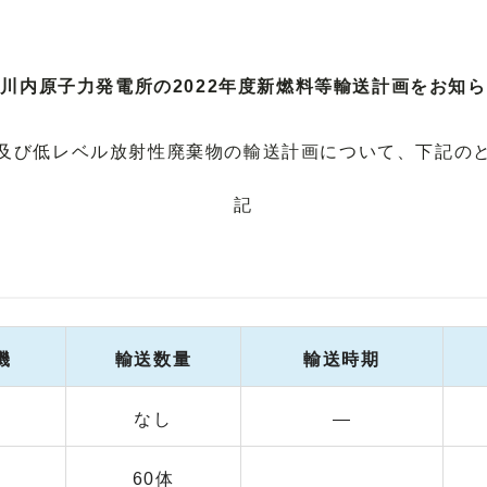
川内原子力発電所の2022年度新燃料等輸送計画をお知
料及び低レベル放射性廃棄物の輸送計画について、下記の
記
機
輸送数量
輸送時期
―
なし
―
60体