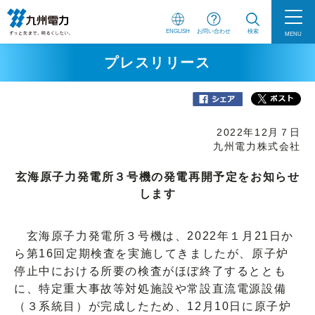
ENGLISH
お問い合わせ
検索
MENU
プレスリリース
2022年12月７日
九州電力株式会社
玄海原子力発電所３号機の発電再開予定をお知らせ
します
玄海原子力発電所３号機は、2022年１月21日か
ら第16回定期検査を実施してきましたが、原子炉
停止中における所要の検査がほぼ終了するととも
に、特定重大事故等対処施設や常設直流電源設備
（３系統目）が完成したため、12月10日に原子炉