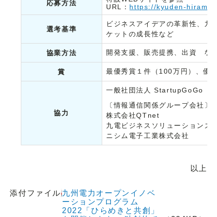
応募方法
URL：
https://kyuden-hiramek
ビジネスアイデアの革新性、九
選考基準
ケットの成長性など
開発支援、販売提携、出資 な
協業方法
最優秀賞１件（100万円）、優
賞
一般社団法人 StartupGoGo
〔情報通信関係グループ会社〕
協力
株式会社QTnet
九電ビジネスソリューションズ
ニシム電子工業株式会社
以上
添付ファイル
九州電力オープンイノベ
ーションプログラム
2022「ひらめきと共創」