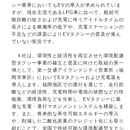
シー業界においてもEVの導入が求められていま
すが、現在主流であるLPG車に比べて、航続可
能距離の短さおよび充電に伴うアイドルタイムの
長さによる稼働率の低下や、充電ステーションの
不足などの課題によりEVタクシーの普及が進ん
でいない状況です。
４社は、環境性と経済性を両立させた環境配慮
型タクシー事業の確立と普及に向けた取組の第一
弾として、第一交通アイランドシティ営業所（福
岡市東区）においてEVタクシーおよび充電器を
導入します。福岡地区での運行を通じて、走行距
離などの経済性、充電時間や電池の状態などの性
能面、環境負荷などを分析し、EVタクシーに最
適な充電・運行マネジメントシステムを構築しま
す。また、将来的な再生可能エネルギーの導入
や、削減した二酸化炭素のクレジット化にも取り
組むことで、全国で持続可能な環境配慮型タクシ