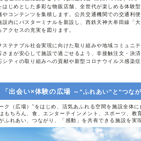
をはじめとした多彩な物販店舗、全世代が楽しめる体験型
舗やコンテンツを集積します。公共交通機関での交通利便
施設内にバスターミナルを新設し、西鉄天神大牟田線「大
るアクセスの充実を図ります。
ステナブル社会実現に向けた取り組みや地域コミュニテ
客さまが安心して施設で過ごせるよう、非接触注文・決済
応シティの取り組みへの貢献や新型コロナウイルス感染症
「出会い×体験の広場
ト
～"ふれあい"と"つな
パーク（広場）"をはじめ、活気あふれる空間を施設全体に
はもちろん、食、エンターテインメント、スポーツ、教
がふれあい、つながり、「感動」を共有できる施設を実