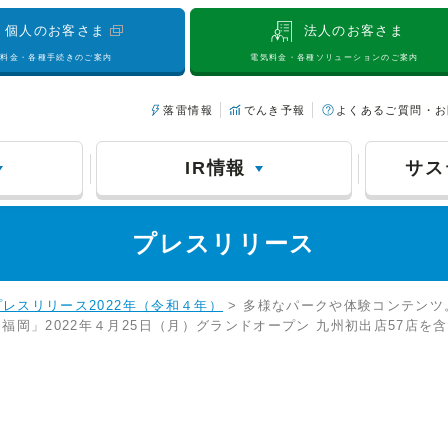
個人のお客さま
法人のお客さま
気料金・各種手続きのご案内
電気料金・各種ソリューションのご案内
落雷情報
でんき予報
よくあるご質問・お
IR情報
サス
プレスリリース
プレスリリース2022年（令和４年）
> 多様なパークや体験コンテン
岡」2022年４月25日（月）グランドオープン 九州初出店57店を含