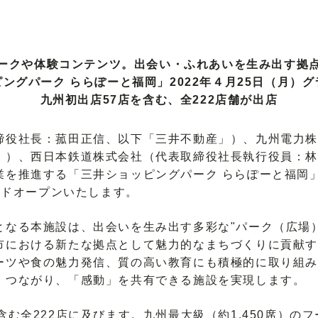
ークや体験コンテンツ。出会い・ふれあいを生み出す拠
ングパーク ららぽーと福岡」2022年４月25日（月）
九州初出店57店を含む、全222店舗が出店
役社長：菰田正信、以下「三井不動産」）、九州電力株
」）、西日本鉄道株式会社（代表取締役社長執行役員：林
業を推進する「三井ショッピングパーク ららぽーと福岡
ランドオープンいたします。
なる本施設は、出会いを生み出す多彩な"パーク（広場）
市における新たな拠点として魅力的なまちづくりに貢献す
ーツや食の魅力発信、質の高い教育にも積極的に取り組み
、つながり、「感動」を共有できる施設を実現します。
む全222店に及びます。九州最大級（約1,450席）の