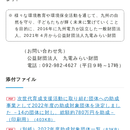
※ 様々な環境教育や環境保全活動を通じて、九州の自
然を守り、子どもたちが輝く未来に繋げていくこと
を目的に、2016年に九州電力が設立した一般財団法
人。2021年４月から公益財団法人九電みらい財団
（お問い合わせ先）
公益財団法人 九電みらい財団
電話：092-982-4627（平日９時～17時）
添付ファイル
次世代育成支援活動に取り組む団体への助成
事業として2022年度の助成対象団体を決定しまし
た －14の団体に対し、総額約780万円を助成－
（印刷用）
（403KB）
（別紙）2022年度助成対象団体一覧
（83KB）