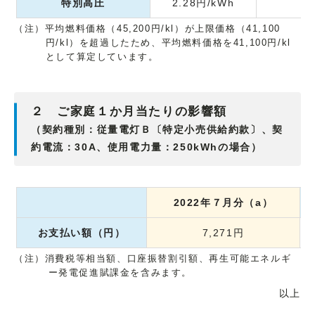
特別高圧
2.28円/kWh
（注）平均燃料価格（45,200円/kl）が上限価格（41,100
円/kl）を超過したため、平均燃料価格を41,100円/kl
として算定しています。
２ ご家庭１か月当たりの影響額
（契約種別：従量電灯Ｂ〔特定小売供給約款〕、契
約電流：30A、使用電力量：250kWhの場合）
2022年７月分（a）
お支払い額（円）
7,271円
（注）消費税等相当額、口座振替割引額、再生可能エネルギ
ー発電促進賦課金を含みます。
以上