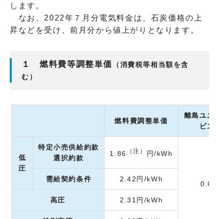
します。
なお、2022年７月分電気料金は、石炭価格の上
昇などを受け、前月分から値上がりとなります。
１ 燃料費等調整単価
（消費税等相当額を含
む）
離島ユニ
燃料費調整単価
ビス
特定小売供給約款
（注）
1.86
円/kWh
低
選択約款
圧
需給契約条件
2.42円/kWh
0.0
高圧
2.31円/kWh