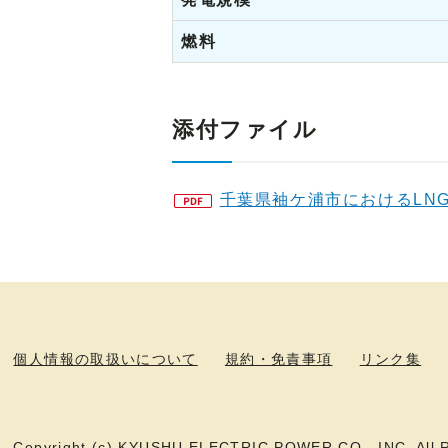
燃料
添付ファイル
千葉県袖ケ浦市におけるLN
個人情報の取扱いについて
規約・免責事項
リンク集
Copyright (c) KYUSHU ELECTRIC POWER CO., INC. All R