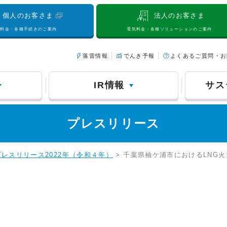
個人のお客さま
法人のお客さま
気料金・各種手続きのご案内
電気料金・各種ソリューションのご案内
落雷情報
でんき予報
よくあるご質問・お
IR情報
サス
プレスリリース
プレスリリース2022年（令和４年）
> 千葉県袖ケ浦市におけるLNG