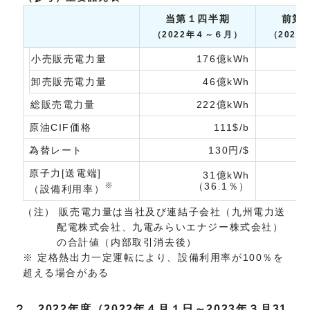
当第１四半期
前第
（2022年４～６月）
（2021
小売販売電力量
176億
kWh
卸売販売電力量
46億kWh
総販売電力量
222億kWh
原油CIF価格
111$/b
為替レート
130円/$
原子力[送電端]
31億kWh
※
（36.1％）
（設備利用率）
（注） 販売電力量は当社及び連結子会社（九州電力送
配電株式会社、九電みらいエナジー株式会社）
の合計値（内部取引消去後）
※ 定格熱出力一定運転により、設備利用率が100％を
超える場合がある
２ 2022年度（2022年４月１日～2023年３月31