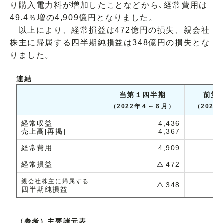
り購入電力料が増加したことなどから､経常費用は
49.4％増の4,909億円となりました。
以上により、経常損益は472億円の損失、親会社
株主に帰属する四半期純損益は348億円の損失とな
りました。
連結
当第１四半期
前第
（2022年４～６月）
（202
経常収益
4,436
売上高[再掲]
4,367
経常費用
4,909
経常損益
472
親会社株主に帰属する
348
四半期純損益
（参考）主要諸元表