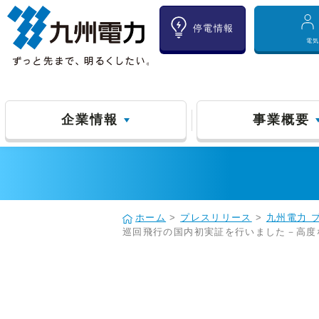
停電情報
電
企業情報
事業概要
ホーム
>
プレスリリース
>
九州電力 
巡回飛行の国内初実証を行いました－高度