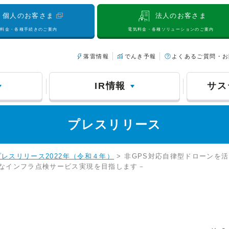
個人のお客さま
法人のお客さま
気料金・各種手続きのご案内
電気料金・各種ソリューションのご案内
落雷情報
でんき予報
よくあるご質問・お
IR情報
サス
プレスリリース
プレスリリース2022年（令和４年）
> 非GPS対応自律型ドローンを
なインフラ点検サービス実現を目指します－