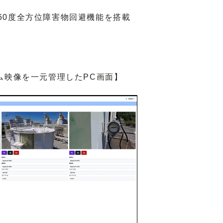
60度全方位障害物回避機能を搭載
ム映像を一元管理したPC画面】