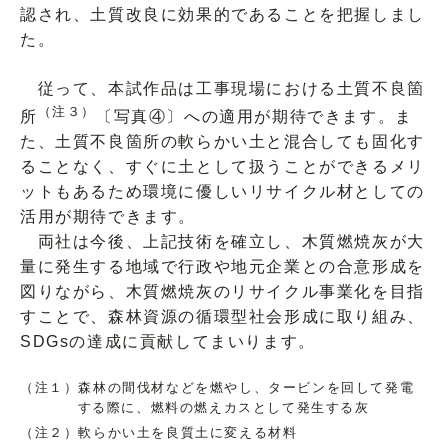
認され、土質改良に効果的であることを把握しまし
た。
従って、本試作品は工事現場における土質不良箇
（注３）
所
〔写真④〕への適用が期待できます。ま
た、土質不良箇所の軟らかい土と混合しても固化す
ることなく、すぐに土として扱うことができるメリ
ットもあるため環境に優しいリサイクル材としての
活用が期待できます。
両社は今後、上記技術を確立し、木質燃焼灰が大
量に発生する地域で行政や地元企業との合意形成を
図りながら、木質燃焼灰のリサイクル事業化を目指
すことで、森林資源の循環型社会形成に取り組み、
SDGsの達成に貢献してまいります。
（注１）森林の間伐材などを燃やし、タービンを回して発電
する際に、燃料の燃えカスとして発生する灰
（注２）軟らかい土を良質土に変える材料