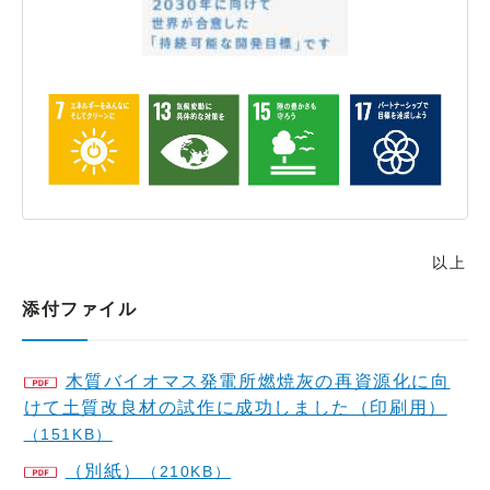
以上
添付ファイル
木質バイオマス発電所燃焼灰の再資源化に向
けて土質改良材の試作に成功しました（印刷用）
（151KB）
（別紙）
（210KB）