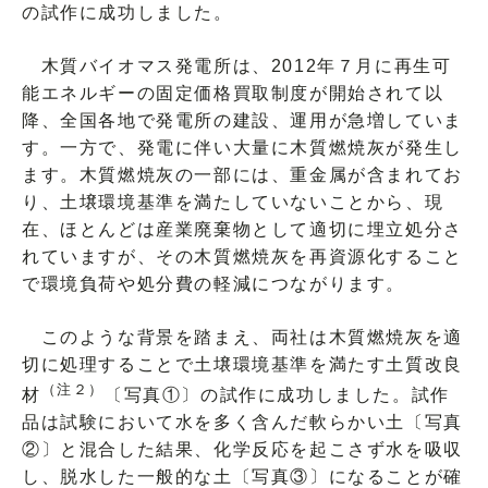
の試作に成功しました。
木質バイオマス発電所は、2012年７月に再生可
能エネルギーの固定価格買取制度が開始されて以
降、全国各地で発電所の建設、運用が急増していま
す。一方で、発電に伴い大量に木質燃焼灰が発生し
ます。木質燃焼灰の一部には、重金属が含まれてお
り、土壌環境基準を満たしていないことから、現
在、ほとんどは産業廃棄物として適切に埋立処分さ
れていますが、その木質燃焼灰を再資源化すること
で環境負荷や処分費の軽減につながります。
このような背景を踏まえ、両社は木質燃焼灰を適
切に処理することで土壌環境基準を満たす土質改良
（注２）
材
〔写真①〕の試作に成功しました。試作
品は試験において水を多く含んだ軟らかい土〔写真
②〕と混合した結果、化学反応を起こさず水を吸収
し、脱水した一般的な土〔写真③〕になることが確