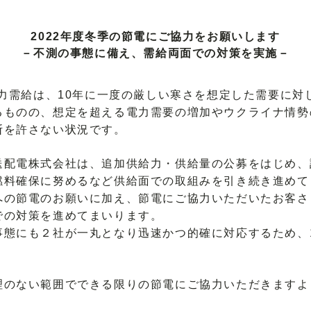
2022年度冬季の節電にご協力をお願いします
－不測の事態に備え、需給両面での対策を実施－
力需給は、10年に一度の厳しい寒さを想定した需要に対
るものの、想定を超える電力需要の増加やウクライナ情勢
断を許さない状況です。
配電株式会社は、追加供給力・供給量の公募をはじめ、
燃料確保に努めるなど供給面での取組みを引き続き進めて
への節電のお願いに加え、節電にご協力いただいたお客さ
での対策を進めてまいります。
態にも２社が一丸となり迅速かつ的確に対応するため、
のない範囲でできる限りの節電にご協力いただきますよ