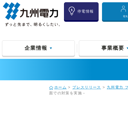
停電情報
電
企業情報
事業概要
ホーム
>
プレスリリース
>
九州電力 
面での対策を実施－