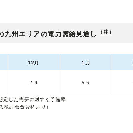
（注）
季の九州エリアの電力需給見通し
12月
１月
7.4
5.6
想定した需要に対する予備率
する検討会合資料より）