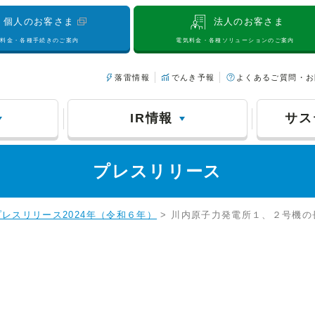
個人のお客さま
法人のお客さま
気料金・各種手続きのご案内
電気料金・各種ソリューションのご案内
落雷情報
でんき予報
よくあるご質問・お
IR情報
サス
プレスリリース
プレスリリース2024年（令和６年）
> 川内原子力発電所１、２号機