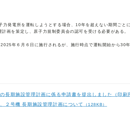
原子力発電所を運転しようとする場合、10年を超えない期間ごと
理計画を策定し、原子力規制委員会の認可を受ける必要がある。
れ、2025年６月６日に施行されるが、施行時点で運転開始から3
。
機の長期施設管理計画に係る申請書を提出しました（印刷
、２号機 長期施設管理計画について
（128KB）