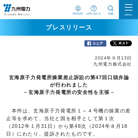
ENGLISH
お問い合わせ
検索
MENU
プレスリリース
2024年９月13日
九州電力株式会社
玄海原子力発電所操業差止訴訟の第47回口頭弁論
が行われました
－玄海原子力発電所の安全性を主張－
本件は、玄海原子力発電所１～４号機の操業の差
止等を求めて、当社と国を相手として第１次
（2012年１月31日）から第48次（2024年８月16
日）にわたり、提訴されたものです。