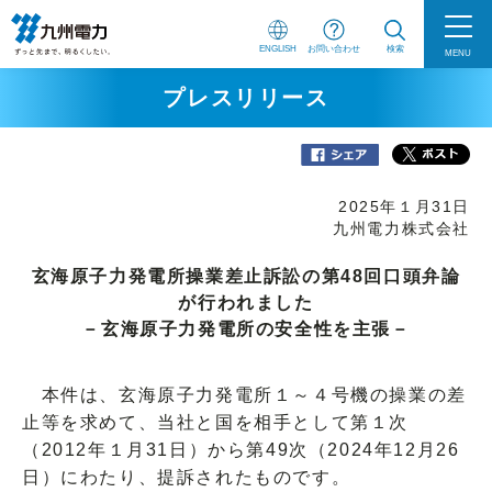
ENGLISH
お問い合わせ
検索
MENU
プレスリリース
2025年１月31日
九州電力株式会社
玄海原子力発電所操業差止訴訟の第48回口頭弁論
が行われました
－玄海原子力発電所の安全性を主張－
本件は、玄海原子力発電所１～４号機の操業の差
止等を求めて、当社と国を相手として第１次
（2012年１月31日）から第49次（2024年12月26
日）にわたり、提訴されたものです。