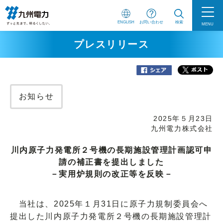
ENGLISH
お問い合わせ
検索
MENU
プレスリリース
お知らせ
2025年５月23日
九州電力株式会社
川内原子力発電所２号機の長期施設管理計画認可申
請の補正書を提出しました
－実用炉規則の改正等を反映－
当社は、2025年１月31日に原子力規制委員会へ
提出した川内原子力発電所２号機の長期施設管理計