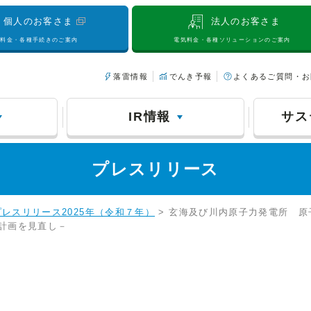
個人のお客さま
法人のお客さま
気料金・各種手続きのご案内
電気料金・各種ソリューションのご案内
落雷情報
でんき予報
よくあるご質問・お
IR情報
サス
プレスリリース
プレスリリース2025年（令和７年）
> 玄海及び川内原子力発電所 
計画を見直し－