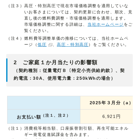
（注３）高圧・特別高圧で現在市場価格調整を適用していな
いお客さまについては、契約更新に合わせ、順次、見
直し後の燃料費調整・市場価格調整を適用します。
市場価格調整に関する詳細は、
当社ホームページ
をご
覧ください。
（注４）燃料費等調整単価の推移については、当社ホームペ
ージ（
低圧
、
高圧・特別高圧
）をご覧ください。
2 ご家庭１か月当たりの影響額
（契約種別：従量電灯Ｂ〔特定小売供給約款〕、契
約電流：30A、使用電力量：250kWhの場合）
2025年３月分（a）
（注１、注２）
6,921円
お支払い額
（注１）消費税等相当額、口座振替割引額、再生可能エネル
ギー発電促進賦課金を含みます。