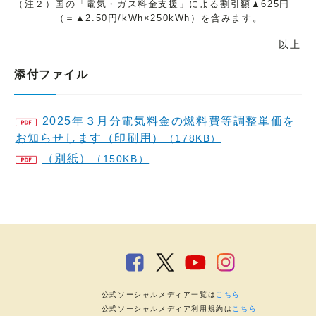
（注２）国の「電気・ガス料金支援」による割引額▲625円
（＝▲2.50円/kWh×250kWh）を含みます。
以上
添付ファイル
2025年３月分電気料金の燃料費等調整単価を
お知らせします（印刷用）
（178KB）
（別紙）
（150KB）
公式ソーシャルメディア一覧は
こちら
公式ソーシャルメディア利用規約は
こちら