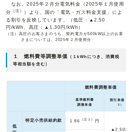
なお、2025年２月分電気料金（2025年１月使用
（注）
分
）より、国の「電気・ガス料金支援」によ
る割引を反映しています。（低圧：▲2.50
円/kWh、高圧：▲1.30円/kWh）
（注）高圧のお客さまのうち、契約電力が500kW以上のお客
さまについては、2025年２月使用分
１ 燃料費等調整単価
（１kWhにつき、消費税
等相当額を含む）
燃料費調整単価
（注
基準燃料費
割引単価
調整単価
２）
（注１）
特定小売供給約款
1.86
円
低
▲2.50円