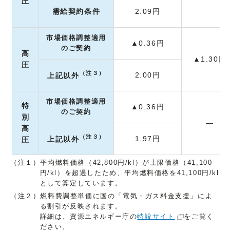
圧
需給契約条件
2.09円
市場価格調整適用
▲0.36円
のご契約
高
▲1.30円
圧
（注３）
2.00円
上記以外
市場価格調整適用
特
▲0.36円
のご契約
別
―
高
（注３）
1.97円
上記以外
圧
（注１）平均燃料価格（42,800円/kl）が上限価格（41,100
円/kl）を超過したため、平均燃料価格を41,100円/kl
として算定しています。
（注２）燃料費調整単価に国の「電気・ガス料金支援」によ
る割引が反映されます。
詳細は、資源エネルギー庁の
特設サイト
をご覧く
ださい。