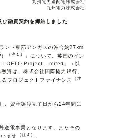
九州電力送配電株式会社
九州電力株式会社
約及び融資契約を締結しました
ンド東部アンガスの沖合約27km
（注１）
W）
」について、英国のイン
O Project Limited」（以
本融資は、株式会社国際協力銀行、
（注
tedによるプロジェクトファイナンス
し、資産譲渡完了日から24年間に
外送電事業となります。またその
（注４）
ています
。