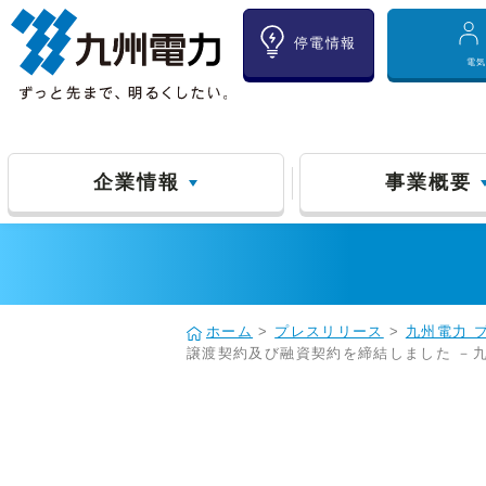
停電情報
電
企業情報
事業概要
ホーム
>
プレスリリース
>
九州電力 
譲渡契約及び融資契約を締結しました －