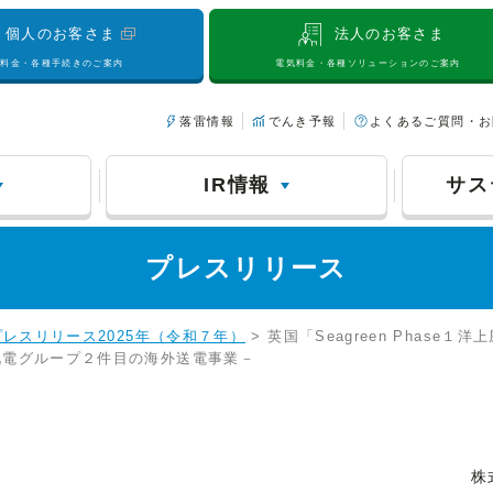
個人のお客さま
法人のお客さま
気料金・各種手続きのご案内
電気料金・各種ソリューションのご案内
落雷情報
でんき予報
よくあるご質問・お
IR情報
サス
プレスリリース
プレスリリース2025年（令和７年）
> 英国「Seagreen Phas
九電グループ２件目の海外送電事業－
株