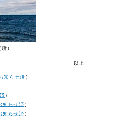
電所）
以上
日お知らせ済
）
せ済
）
日お知らせ済
）
日お知らせ済
）