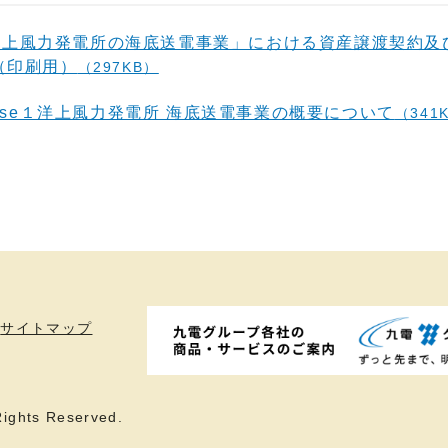
ase１洋上風力発電所の海底送電事業」における資産譲渡契
（印刷用）
（297KB）
Phase１洋上風力発電所 海底送電事業の概要について
（341
サイトマップ
ights Reserved.