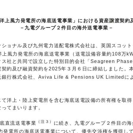
hase１洋上風力発電所の海底送電事業」における資産譲渡契
－九電グループ２件目の海外送電事業－
ショナル及び九州電力送配電株式会社は、英国スコットラ
se１洋上風力発電所の海底送電事業（送電設備容量約108万k
同で設立した特別目的会社「Seagreen Phase 1 OFT
契約及び融資契約を2025年３月６日に締結しました。
会社、Aviva Life & Pensions UK Limi
て洋上・陸上変電所を含む海底送電設備の所有権を取得
なってまいります。
（注３）
底直流送電事業
に続き、九電グループ２件目の海
A洋上風力発電所の海底送電事業について、優先交渉権を獲得し