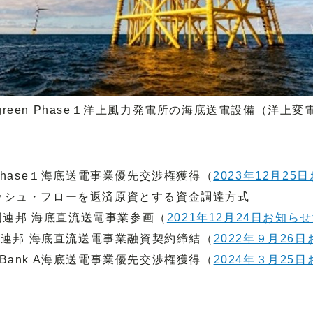
agreen Phase１洋上風力発電所の海底送電設備（洋上変
en Phase１海底送電事業優先交渉権獲得（
2023年12月25
ッシュ・フローを返済原資とする資金調達方式
長国連邦 海底直流送電事業参画（
2021年12月24日お知ら
邦 海底直流送電事業融資契約締結（
2022年９月26
r Bank A海底送電事業優先交渉権獲得（
2024年３月25