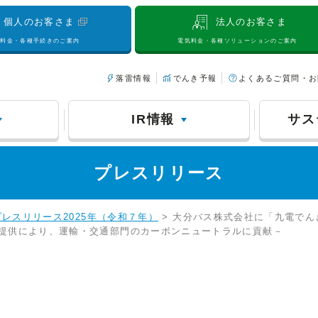
個人のお客さま
法人のお客さま
気料金・各種手続きのご案内
電気料金・各種ソリューションのご案内
落雷情報
でんき予報
よくあるご質問・お
IR情報
サス
プレスリリース
プレスリリース2025年（令和７年）
> 大分バス株式会社に「九電で
提供により、運輸・交通部門のカーボンニュートラルに貢献－