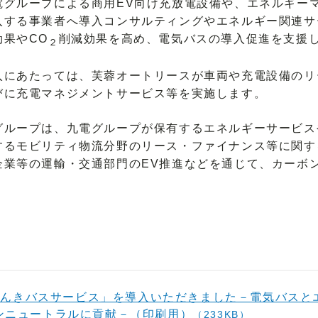
グループによる商用EV向け充放電設備や、エネルギー
入する事業者へ導入コンサルティングやエネルギー関連サ
果やCO
削減効果を高め、電気バスの導入促進を支援
２
にあたっては、芙蓉オートリースが車両や充電設備のリ
びに充電マネジメントサービス等を実施します。
ループは、九電グループが保有するエネルギーサービス
するモビリティ物流分野のリース・ファイナンス等に関す
企業等の運輸・交通部門のEV推進などを通じて、カーボ
でんきバスサービス」を導入いただきました－電気バスと
ンニュートラルに貢献－（印刷用）
（233KB）