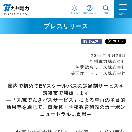
ENGLISH
お問い合わせ
検索
MENU
プレスリリース
2025年３月28日
九州電力株式会社
芙蓉総合リース株式会社
芙蓉オートリース株式会社
国内で初めてEVスクールバスの定額制サービスを
筑後市で開始します
―「九電でんきバスサービス」による車両の多目的
活用等を通じて、自治体・学校教育施設のカーボン
ニュートラルに貢献―
九州電力株式会社（以下「九州電力」）及び芙蓉