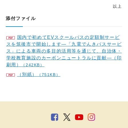
以上
添付ファイル
国内で初めてEVスクールバスの定額制サービ
スを筑後市で開始します―「九電でんきバスサービ
ス」による車両の多目的活用等を通じて、自治体・
学校教育施設のカーボンニュートラルに貢献―（印
刷用）
（242KB）
（別紙）
（751KB）