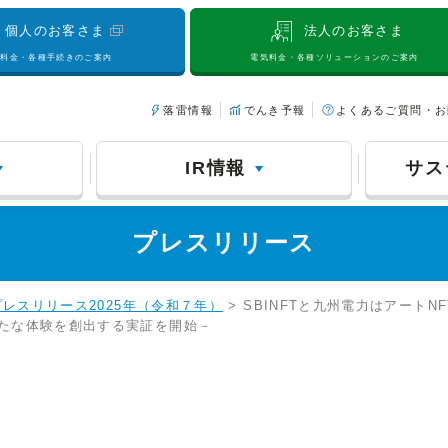
個人のお客さま
法人のお客さま
気料金・各種手続きのご案内
電気料金・各種ソリューションのご案内
落雷情報
でんき予報
よくあるご質問・お
IR情報
サス
プレスリリース
プレスリリース2025年（令和７年）
> SBINFTと九州電力はアート
たな体験を創出する実証を開始－