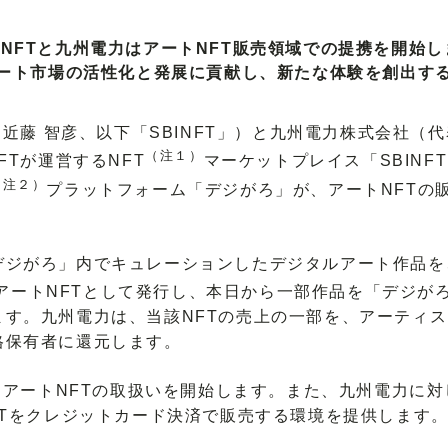
BINFTと九州電力はアートNFT販売領域での提携を開始し
ート市場の活性化と発展に貢献し、新たな体験を創出す
近藤 智彦、以下「SBINFT」）と九州電力株式会社（
（注１）
FTが運営するNFT
マーケットプレイス「SBINFT
（注２）
プラットフォーム「デジがろ」が、アートNFTの
がろ」内でキュレーションしたデジタルアート作品を、「SB
アートNFTとして発行し、本日から一部作品を「デジがろ
ます。九州電力は、当該NFTの売上の一部を、アーティ
格保有者に還元します。
アートNFTの取扱いを開始します。また、九州電力に対し「S
FTをクレジットカード決済で販売する環境を提供します