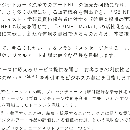
ジットカード決済でのアートNFTの販売が可能になり、
より多くの層に対する販売機会を創出でき、「SBINFT 
ーティスト・学芸員資格保有者に対する収益機会提供の実
NFTの販売を通じて、「SBINFT Market」の活性
展に貢献し、新たな体験を創出できるものと考え、本提携
で、明るくしたい。」をブランドメッセージとする「九
興やデジタルアート市場の健全な発展を目指します。
のニーズに応えるサービス提供を通じ、お客さまの利便性
（注４）
のWeb３
を牽引するビジネスの創出を目指しま
oken（非代替性トークン）の略。ブロックチェーン（取引記録を暗号
上にトークン（ブロックチェーン技術を利用して発行されたデジ
別を可能にしたトークンを意味します。
選別・整理することや、編集・提示することで、そこに新たな意
デジタルアート作品の評価による価値の付加」という意味合いで
するブロックチェーンネットワークの一つです。