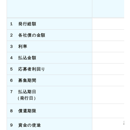
１ 発行総額
２ 各社債の金額
３ 利率
４ 払込金額
５ 応募者利回り
６ 募集期間
７ 払込期日
（発行日）
８ 償還期限
設
９ 資金の使途