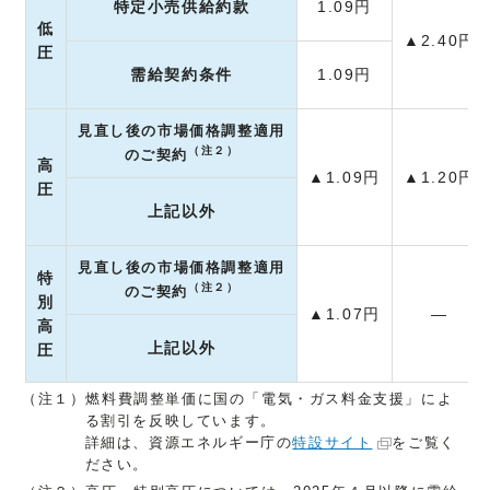
特定小売供給約款
1.09円
低
▲2.40円
圧
需給契約条件
1.09円
見直し後の市場価格調整適用
（注２）
のご契約
高
▲1.09円
▲1.20円
圧
上記以外
見直し後の市場価格調整適用
特
（注２）
のご契約
別
▲1.07円
―
高
上記以外
圧
（注１）燃料費調整単価に国の「電気・ガス料金支援」によ
る割引を反映しています。
詳細は、資源エネルギー庁の
特設サイト
をご覧く
ださい。