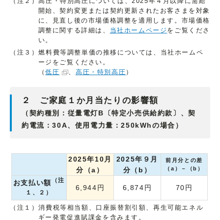
（注２）高圧・特別高圧については、2025年４月以降に需給
開始、契約変更または契約更新されたお客さまを対象
に、見直し後の市場価格調整を適用します。市場価格
調整に関する詳細は、
当社ホームページ
をご覧くださ
い。
（注３）燃料費等調整単価の推移については、当社ホームペ
ージをご覧ください。
（
低圧
、
高圧・特別高圧
）
２ ご家庭１か月当たりの影響額
（契約種別：従量電灯B〔特定小売供給約款〕、契
約電流：30A、使用電力量：250kWhの場合）
2025年10月
2025年９月
前月分との差
（a）－（b）
分（a）
分（b）
（注
お支払い額
6,944円
6,874円
70円
１、２）
（注１）消費税等相当額、口座振替割引額、再生可能エネル
ギー発電促進賦課金を含みます。