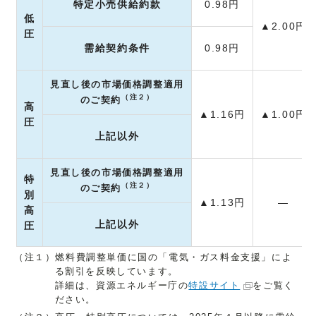
特定小売供給約款
0.98円
低
▲2.00円
圧
需給契約条件
0.98円
見直し後の市場価格調整適用
（注２）
のご契約
高
▲1.16円
▲1.00円
圧
上記以外
見直し後の市場価格調整適用
特
（注２）
のご契約
別
▲1.13円
―
高
上記以外
圧
（注１）燃料費調整単価に国の「電気・ガス料金支援」によ
る割引を反映しています。
詳細は、資源エネルギー庁の
特設サイト
をご覧く
ださい。