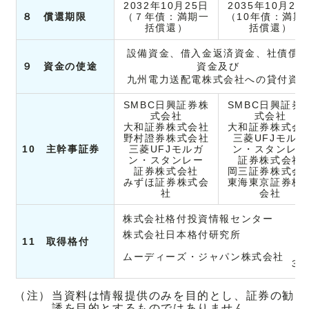
2032年10月25日
2035年10月25
８ 償還期限
（７年債：満期一
（10年債：満期
括償還）
括償還）
設備資金、借入金返済資金、社債償
９ 資金の使途
資金及び
九州電力送配電株式会社への貸付資
SMBC日興証券株
SMBC日興証券
式会社
式会社
大和証券株式会社
大和証券株式会
野村證券株式会社
三菱UFJモルガ
10 主幹事証券
三菱UFJモルガ
ン・スタンレー
ン・スタンレー
証券株式会社
証券株式会社
岡三証券株式会
みずほ証券株式会
東海東京証券株
社
会社
株式会社格付投資情報センター
A
株式会社日本格付研究所
A
11 取得格付
A
ムーディーズ・ジャパン株式会社
３
（注）
当資料は情報提供のみを目的とし、証券の勧
誘を目的とするものではありません。