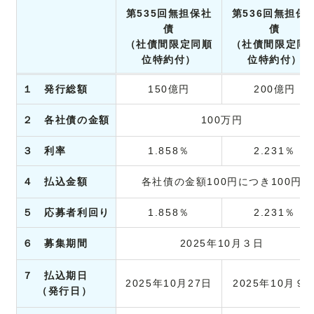
第535回無担保社
第536回無担保
債
債
（社債間限定同順
（社債間限定同
位特約付）
位特約付）
１ 発行総額
150億円
200億円
２ 各社債の金額
100万円
３ 利率
1.858％
2.231％
４ 払込金額
各社債の金額100円につき100円
５ 応募者利回り
1.858％
2.231％
６ 募集期間
2025年10月３日
７ 払込期日
2025年10月27日
2025年10月９
（発行日）